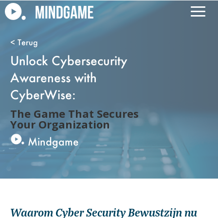
Unlock Cybersecurity
Awareness with
CyberWise:
The Game That Secures
Your Organization
Mindgame
Waarom Cyber Security Bewustzijn nu